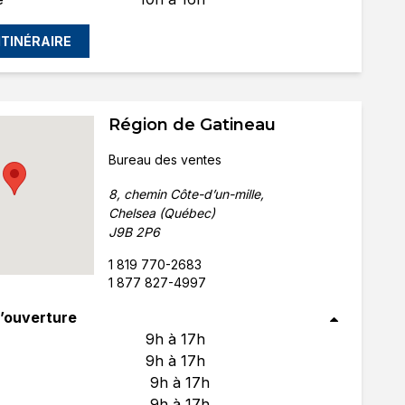
'ITINÉRAIRE
Région de Gatineau
Bureau des ventes
8, chemin Côte-d’un-mille,
Chelsea (Québec)
J9B 2P6
1 819 770-2683
1 877 827-4997
’ouverture
9h à 17h
9h à 17h
9h à 17h
9h à 17h