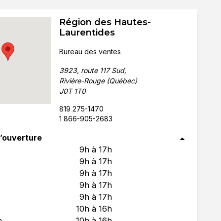
Région des Hautes-
Laurentides
Bureau des ventes
3923, route 117 Sud,
Rivière-Rouge (Québec)
J0T 1T0
819 275-1470
1 866-905-2683
’ouverture
9h à 17h
9h à 17h
9h à 17h
9h à 17h
9h à 17h
10h à 16h
e
10h à 16h