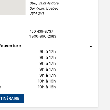
388, Saint-Isidore
Saint-Lin, Québec,
J5M 2V1
450 439-8737
1 800-896-2683
’ouverture
9h à 17h
9h à 17h
9h à 17h
9h à 17h
9h à 17h
10h à 16h
e
10h à 16h
'ITINÉRAIRE