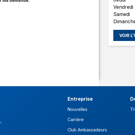
ter ma demande.
Vendredi
Samedi
Dimanch
VOIR L
Entreprise
D
Nouvelles
Tr
Carrière
s.
Club Ambassadeurs