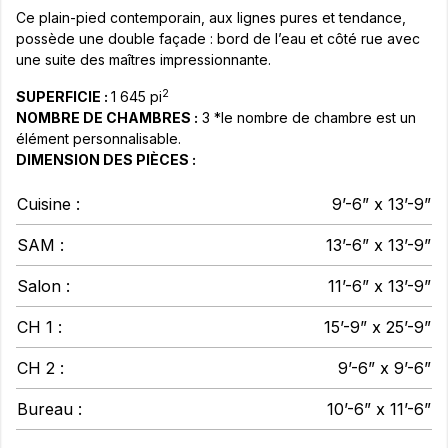
Ce plain-pied contemporain, aux lignes pures et tendance,
possède une double façade : bord de l’eau et côté rue avec
une suite des maîtres impressionnante.
2
SUPERFICIE :
1 645 pi
NOMBRE DE CHAMBRES :
3 *le nombre de chambre est un
élément personnalisable.
DIMENSION DES PIÈCES :
Cuisine :
9’-6” x 13’-9”
SAM :
13’-6” x 13’-9”
Salon :
11’-6” x 13’-9”
CH 1 :
15’-9” x 25’-9”
CH 2 :
9’-6” x 9’-6”
Bureau :
10’-6” x 11’-6”